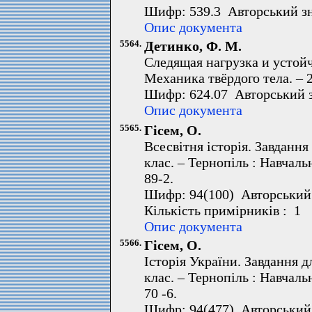
Шифр: 539.3 Авторський зн
Опис документа
5564.
Детинко, Ф. М.
Следящая нагрузка и устой
Механика твёрдого тела. – 2
Шифр: 624.07 Авторський 
Опис документа
5565.
Гісем, О.
Всесвітня історія. Завдання
клас. – Тернопіль : Навчальн
89-2.
Шифр: 94(100) Авторський 
Кількість примірників : 1 
Опис документа
5566.
Гісем, О.
Історія України. Завдання 
клас. – Тернопіль : Навчальн
70 -6.
Шифр: 94(477) Авторський 