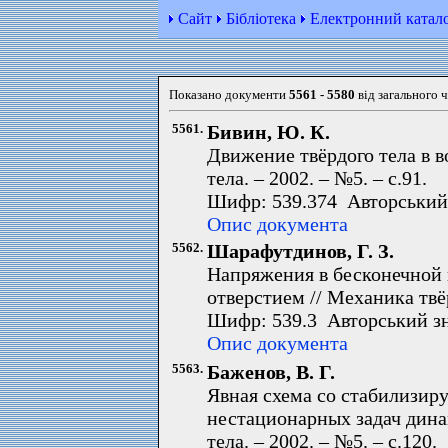
Сайт
Бібліотека
Електронний катал
Показано документи
5561 - 5580
від загального 
5561.
Бивин, Ю. К.
Движение твёрдого тела в 
тела. – 2002. – №5. – с.91.
Шифр: 539.374 Авторський 
Опис документа
5562.
Шарафутдинов, Г. З.
Напряжения в бесконечной
отверстием // Механика твёр
Шифр: 539.3 Авторський з
Опис документа
5563.
Баженов, В. Г.
Явная схема со стабилизи
нестационарных задач дина
тела. – 2002. – №5. – с.120.