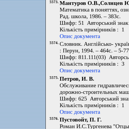
5573.
Мантуров О.В.,Солнцев Ю
Математика в поняттях, означ
Рад. школа, 1986. – 383с.
Шифр: 51 Авторський знак
Кількість примірників : 1 
Опис документа
5574.
Словник. Англійсько- украї
: Перун, 1994. – 464с. – 5-7
Шифр: 811.111(03) Авторсь
Кількість примірників : 3 
Опис документа
5575.
Петров, И. В.
Обслуживание гидравличес
дорожно-строительных машин
Шифр: 625 Авторський зна
Кількість примірників : 1 
Опис документа
5576.
Пустовойт, П. Г.
Роман И.С.Тургенева "Отцы