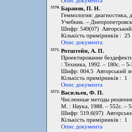
Опис документа
5570.
Баранов, П. Н.
Геммология: диагностика, д
Учебник. – Днепропетровск :
Шифр: 549(07) Авторський 
Кількість примірників : 25
Опис документа
5571.
Ротштейн, А. П.
Проектирование бездефектн
: Техника, 1992. – 180с. – 5
Шифр: 004.5 Авторський зн
Кількість примірників : 1 
Опис документа
5572.
Васильев, Ф. П.
Численные методы решения 
М. : Наука, 1988. – 552с. – 
Шифр: 519.6(07) Авторськи
Кількість примірників : 1 
Опис документа