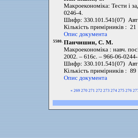
Макроекономіка: Тести і зада
0246-4.
Шифр: 330.101.541(07) Авт
Кількість примірників : 21
Опис документа
5580.
Панчишин, С. М.
Макроекономіка : навч. посі
2002. – 616с. – 966-06-0244-
Шифр: 330.101.541(07) Авт
Кількість примірників : 89
Опис документа
«
269
270
271
272
273
274
275
276
27