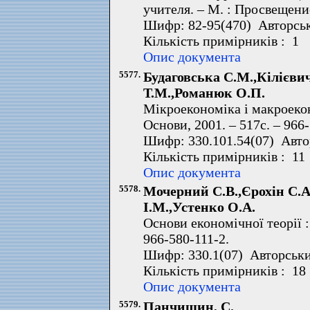
учителя. – М. : Просвещение
Шифр: 82-95(470) Авторськ
Кількість примірників : 1 
Опис документа
5577.
Будаговська С.М.,Кілієвич
Т.М.,Романюк О.П.
Мікроекономіка і макроеконо
Основи, 2001. – 517с. – 966
Шифр: 330.101.54(07) Авто
Кількість примірників : 11
Опис документа
5578.
Мочерний С.В.,Єрохін С.
І.М.,Устенко О.А.
Основи економічної теорії : 
966-580-111-2.
Шифр: 330.1(07) Авторськи
Кількість примірників : 18
Опис документа
5579.
Панчишин, С.