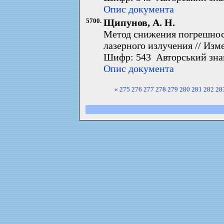
Опис документа
5700.
Щипунов, А. Н.
Метод снижения погрешнос
лазерного излучения // Изме
Шифр: 543 Авторський зна
Опис документа
«
275
276
277
278
279
280
281
282
28