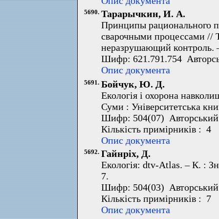
Опис документа
5690.
Тарарычкин, И. А.
Принципы рационального п
сварочными процессами // 
неразрушающий контроль. – 
Шифр: 621.791.754 Авторсь
Опис документа
5691.
Бойчук, Ю. Д.
Екологія і охорона навколи
Суми : Університетська книг
Шифр: 504(07) Авторський 
Кількість примірників : 4 
Опис документа
5692.
Гайнріх, Д.
Екологія: dtv-Atlas. – К. : 
7.
Шифр: 504(03) Авторський 
Кількість примірників : 7 
Опис документа