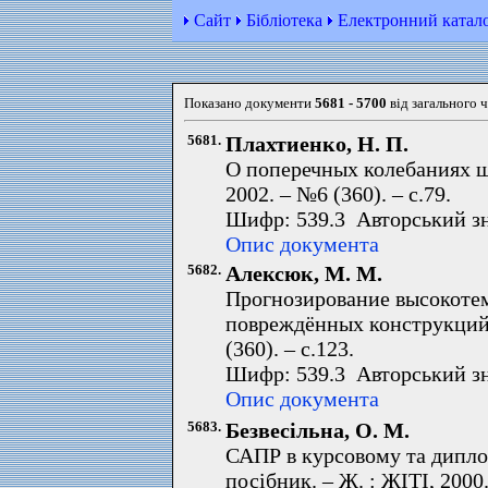
Сайт
Бібліотека
Електронний катал
Показано документи
5681 - 5700
від загального 
5681.
Плахтиенко, Н. П.
О поперечных колебаниях ш
2002. – №6 (360). – с.79.
Шифр: 539.3 Авторський з
Опис документа
5682.
Алексюк, М. М.
Прогнозирование высокоте
повреждённых конструкций 
(360). – с.123.
Шифр: 539.3 Авторський з
Опис документа
5683.
Безвесільна, О. М.
САПР в курсовому та дипло
посібник. – Ж. : ЖІТІ, 2000.