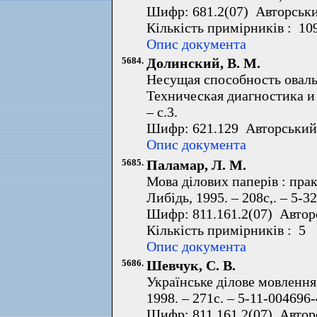
Шифр: 681.2(07) Авторськи
Кількість примірників : 1
Опис документа
5684.
Долинский, В. М.
Несущая способность оваль
Техническая диагностика и
– с.3.
Шифр: 621.129 Авторський
Опис документа
5685.
Паламар, Л. М.
Мова ділових паперів : практ.
Либідь, 1995. – 208с,. – 5-3
Шифр: 811.161.2(07) Автор
Кількість примірників : 5 
Опис документа
5686.
Шевчук, С. В.
Українське ділове мовлення 
1998. – 271с. – 5-11-004696-
Шифр: 811.161.2(07) Автор