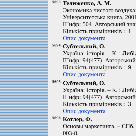
5693.
Телиженко, А. М.
Экономика чистого воздуха
Університетська книга, 2001
Шифр: 504 Авторський зна
Кількість примірників : 1 
Опис документа
5694.
Субтельний, О.
Україна: історія. – К. : Либі
Шифр: 94(477) Авторський 
Кількість примірників : 9 
Опис документа
5695.
Субтельний, О.
Україна: історія. – К. : Либі
Шифр: 94(477) Авторський 
Кількість примірників : 3 
Опис документа
5696.
Котлер, Ф.
Основы маркетинга. – СПб. :
003-8.