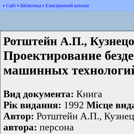
Сайт
Бібліотека
Електронний каталог
Ротштейн А.П., Кузнецо
Проектирование безд
машинных технологи
Вид документа:
Книга
Рiк видання:
1992
Мiсце вид
Автор:
Ротштейн А.П., Кузне
автора:
персона