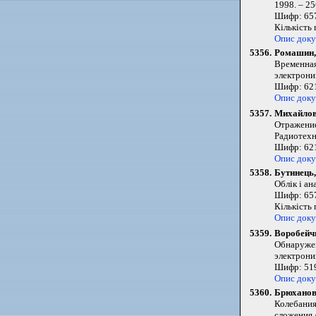
1998. – 25
Шифр: 657
Кількість
Опис док
5356.
Ромашин, 
Временная
электроник
Шифр: 621
Опис док
5357.
Михайлов,
Отражение
Радиотехни
Шифр: 621
Опис док
5358.
Бутинець,
Облік і ан
Шифр: 657
Кількість
Опис док
5359.
Воробейчи
Обнаружен
электроник
Шифр: 519
Опис док
5360.
Брюханов
Колебания
сложения /