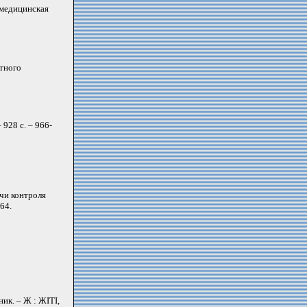
омедицинская
тного
 928 с. – 966-
чи контроля
64.
ник. – Ж : ЖІТІ,