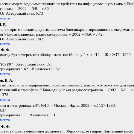
еская модель медикаментозного воздействия на инфицированную ткань // Би
роника. – 2002. – №9. – с.36.
.6 Авторський знак: К73
умента
. В.
о-алгоритмические средства системы биосинхронизированного электромагни
я // Биомедицинская радиоэлектроника. – 2002. – №9. – с.42.
.6 Авторський знак: Л82
умента
 Ф. Ф.
звитку бухгалтерського обліку : навч. посібник: у 2-х ч., Ч.1. – Ж. : ЖІТІ, 1999. –
.
(09)(07) Авторський знак: Б93
 примірників : 62 В наявності : 62
умента
в, В. А.
емы лазерного зондирования с использованием уголкового отражателя для зада
грязнений в атмосфере // Биомедицинская радиоэлектроника. – 2002. – №9. – с.
1.378
умента
ка и электроника. т.47, №10. – Москва : Наука, 2002. – c.1157-1280.
9.37
 примірників : 1 В наявності : 1
умента
 Ф. Ф.
аліз зовнішньоекономічної діяльності : Збірник задач і вправ. Навчальний посіб