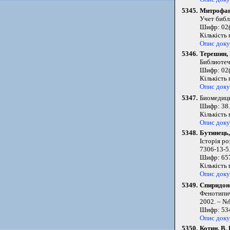
5345.
Митрофано
Учет библ
Шифр: 02(
Кількість
Опис док
5346.
Терешин, 
Библиотечн
Шифр: 02(
Кількість
Опис док
5347.
Биомедици
Шифр: 38.
Кількість
Опис док
5348.
Бутинець,
Історія ро
7306-13-5
Шифр: 657
Кількість
Опис док
5349.
Спиридоно
Фенотипич
2002. – №9
Шифр: 534
Опис док
5350.
Котин, В. 