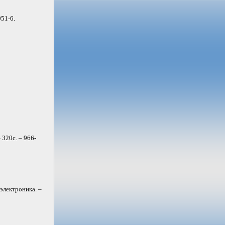
051-6.
– 320с. – 966-
электроника. –