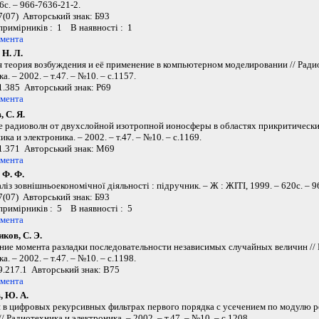
6с. – 966-7636-21-2.
(07) Авторський знак: Б93
 примірників : 1 В наявності : 1
умента
Н. Л.
 теория возбуждения и её применение в компьютерном моделировании // Ради
а. – 2002. – т.47. – №10. – с.1157.
.385 Авторський знак: Р69
умента
 С. Я.
 радиоволн от двухслойной изотропной ионосферы в областях прикритических
ка и электроника. – 2002. – т.47. – №10. – с.1169.
.371 Авторський знак: М69
умента
 Ф. Ф.
аліз зовнішньоекономічної діяльності : підручник. – Ж : ЖІТІ, 1999. – 620с. – 
(07) Авторський знак: Б93
 примірників : 5 В наявності : 5
умента
ков, С. Э.
ие момента разладки последовательности независимых случайных величин // 
а. – 2002. – т.47. – №10. – с.1198.
.217.1 Авторський знак: В75
умента
, Ю. А.
 в цифровых рекурсивных фильтрах первого порядка с усечением по модулю р
/ Радиотехника и электроника. – 2002. – т.47. – №10. – с.1208.