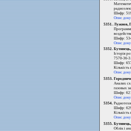
Математич
радиоэлект
Шифр: 519
Опис док
5351.
Лужнов, П
Программн
воздействи
Шифр: 534
Опис док
5352.
Бутинець,
Історія ро
7570-36-3
Шифр: 657
Кількість
Опис док
5353.
Городниче
Аналих сх
газовых за
Шифр: 62
Опис док
5354.
Радиотехни
Шифр: 62
Кількість
Опис док
5355.
Бутинець,
Облік і ан