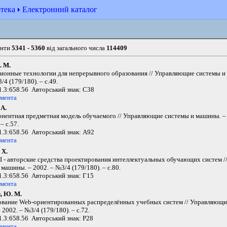
отека
Електронний каталог
енти
5341 - 5360
від загального числа
114409
. М.
онные технологии для непрерывного образования // Управляющие системы и
/4 (179/180). – с.49.
.3:658.56 Авторський знак: С38
умента
 А.
нентная предметная модель обучаемого // Управляющие системы и машины. – 
– с.57.
.3:658.56 Авторський знак: А92
умента
 Х.
 - авторские средства проектирования интеллектуальных обучающих систем 
машины. – 2002. – №3/4 (179/180). – с.80.
.3:658.56 Авторський знак: Г15
умента
, Ю. М.
вание Web-ориентированных распределённых учебных систем // Управляющи
2002. – №3/4 (179/180). – с.72.
.3:658.56 Авторський знак: Р28
умента