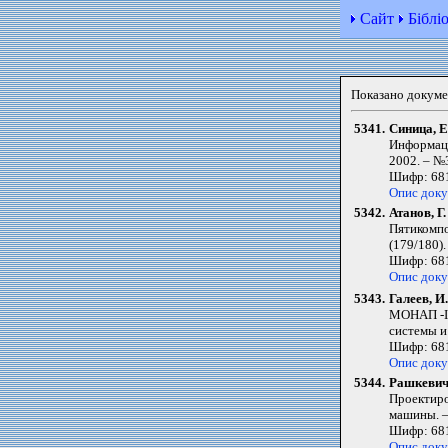
Сайт
Біблі
Показано докум
5341.
Синица, Е
Информаци
2002. – №3
Шифр: 681
Опис док
5342.
Атанов, Г.
Пятикомпо
(179/180). 
Шифр: 681
Опис док
5343.
Галеев, И.
МОНАП -II
системы и 
Шифр: 681
Опис док
5344.
Рашкевич
Проектиро
машины. – 
Шифр: 681
Опис док