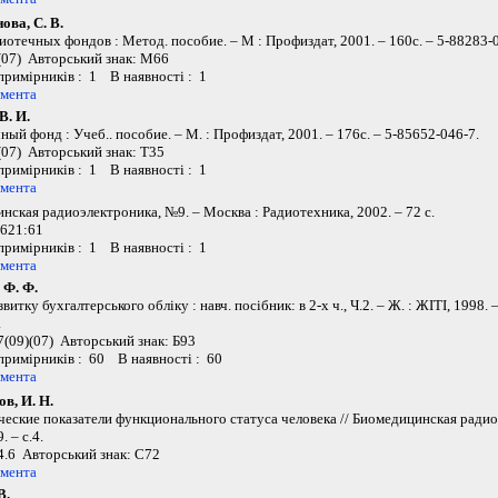
ва, С. В.
иотечных фондов : Метод. пособие. – М : Профиздат, 2001. – 160с. – 5-88283-
07) Авторський знак: М66
 примірників : 1 В наявності : 1
умента
В. И.
ый фонд : Учеб.. пособие. – М. : Профиздат, 2001. – 176с. – 5-85652-046-7.
07) Авторський знак: Т35
 примірників : 1 В наявності : 1
умента
нская радиоэлектроника, №9. – Москва : Радиотехника, 2002. – 72 c.
621:61
 примірників : 1 В наявності : 1
умента
 Ф. Ф.
звитку бухгалтерського обліку : навч. посібник: в 2-х ч., Ч.2. – Ж. : ЖІТІ, 1998. 
.
(09)(07) Авторський знак: Б93
 примірників : 60 В наявності : 60
умента
в, И. Н.
еские показатели функционального статуса человека // Биомедицинская радио
. – с.4.
.6 Авторський знак: С72
умента
В.