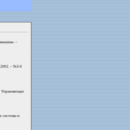
 машины. –
2002. – №3/4
// Управляющие
е системы и