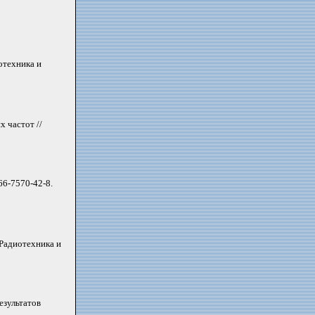
отехника и
 частот //
966-7570-42-8.
Радиотехника и
езультатов