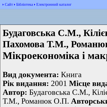
Сайт
Бібліотека
Електронний каталог
Будаговська С.М., Кілієв
Пахомова Т.М., Романю
Мікроекономіка і мак
Вид документа:
Книга
Рiк видання:
2001
Мiсце вид
Автор:
Будаговська С.М., Кіліє
Т.М., Романюк О.П.
Авторськи