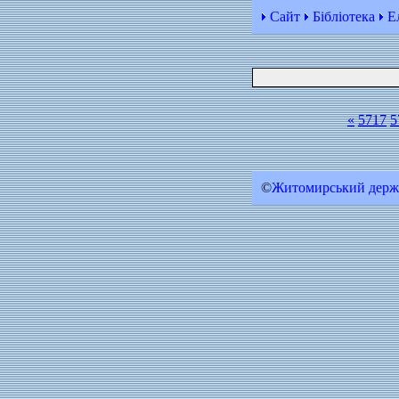
Сайт
Бібліотека
Е
«
5717
5
©
Житомирський держа